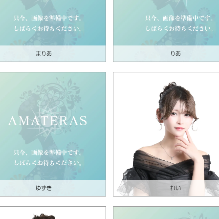
まりあ
りあ
ゆずき
れい