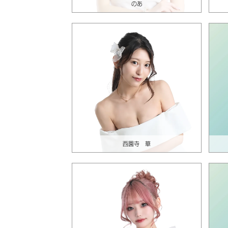
のあ
西園寺 華