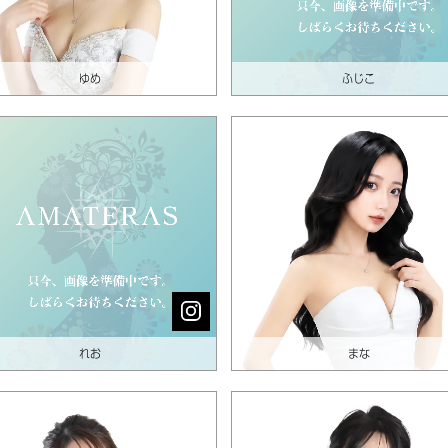
ゆめ
ふじこ
れお
まな