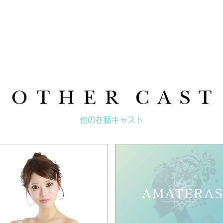
O T H E R C A S T
他の在籍キャスト