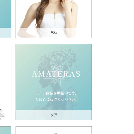
あゆ
ソア