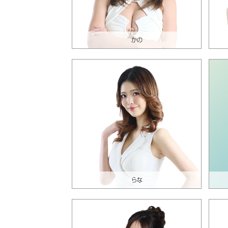
かの
らな