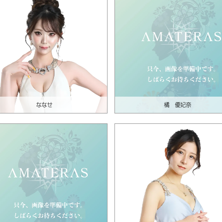
ななせ
橘 優妃奈