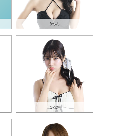
かなん
ひろか