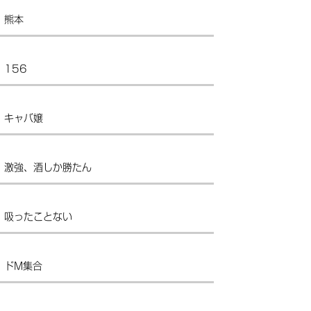
熊本
156
キャバ嬢
激強、酒しか勝たん
吸ったことない
ドM集合