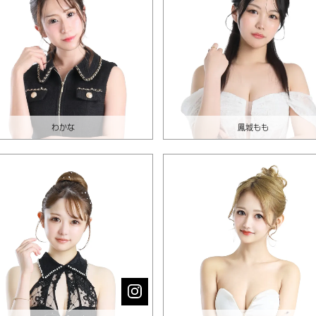
わかな
鳳城もも